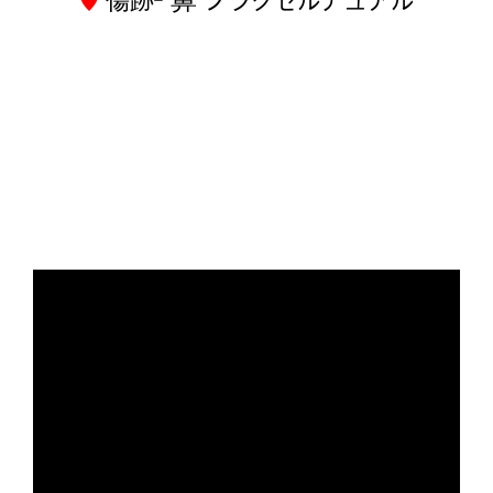
- 鼻 フラクセルデュアル
♥
傷跡