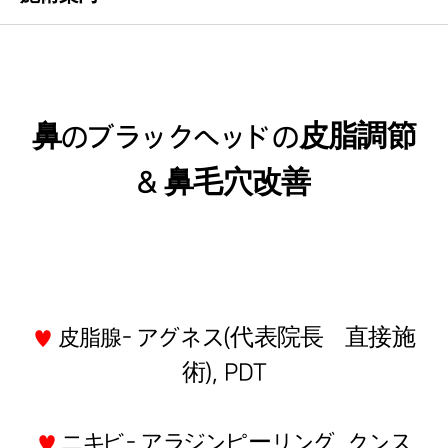
鼻のブラックヘッドの皮脂調節
& 鼻毛穴改善
- アグネス(代表院長 直接施
♥
皮脂腺
術), PDT
ニキビ- アラジンピーリング, クンス
♥